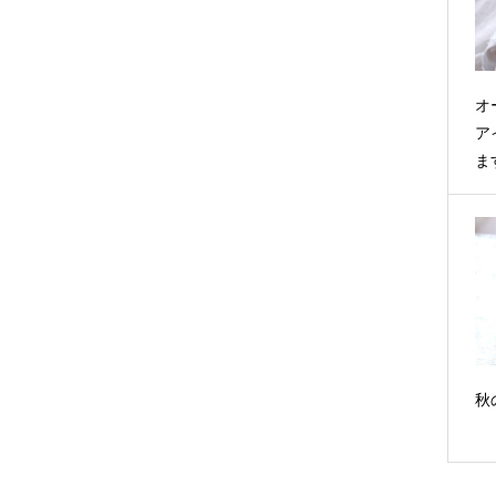
オ
ア
ま
秋