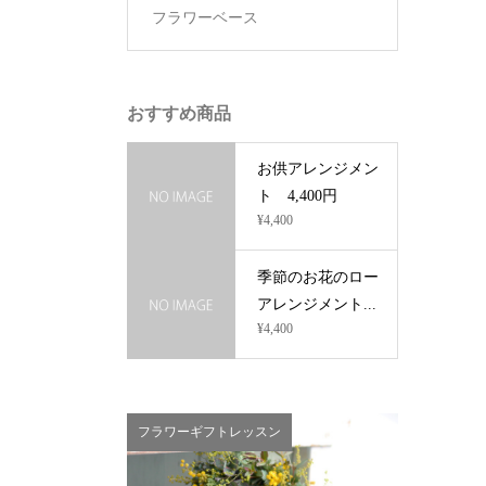
フラワーベース
おすすめ商品
お供アレンジメン
ト 4,400円
¥4,400
季節のお花のロー
アレンジメント...
¥4,400
・ブライダルアイテ
フラワーギフトレッスン
未分類
いて