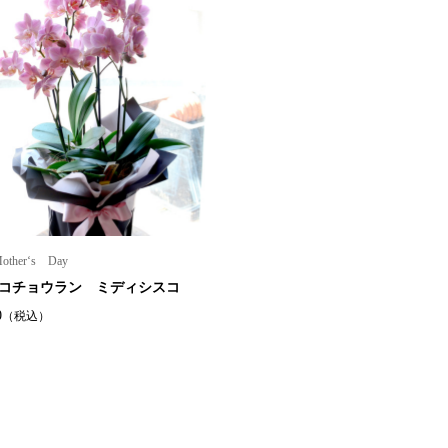
other‘s Day
コチョウラン ミディシスコ
0
（税込）