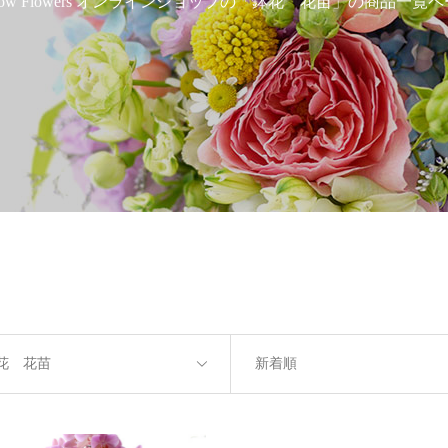
& grow Flowers オンラインショップの「鉢花 花苗」の商品一
花 花苗
新着順