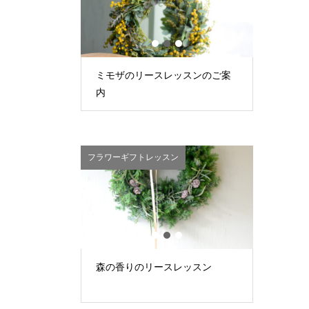
1
2
3
の花あしらい
ミモザのリースレッスンのご案
春の球根
内
ン
フラワーギフトレッスン
未分類
1
2
3
レッスンのご案
森の香りのリースレッスン
秋のお花